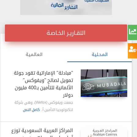
التقـاريـر الخـاصـة
الـمـحـلـيـة
الـعـالـمـيـة
"مبادلة" الإماراتية تقود جولة
تمويل لصالح "ويفوكس"
الألمانية للتأمين بـ400 مليون
دولار
جمعت ويفوكس (Wefox)، وهي شركة
لتكنولوجيا التأمين أ..
كامل النص
المراكز العربية السعودية توزع