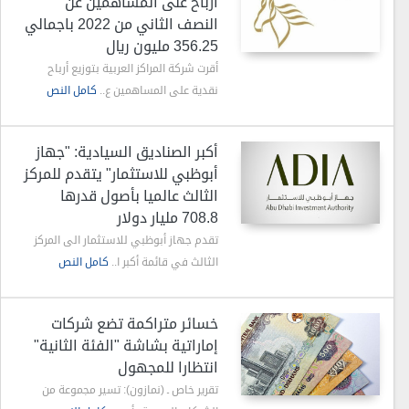
أرباح على المساهمين عن
النصف الثاني من 2022 باجمالي
356.25 مليون ريال
أقرت شركة المراكز العربية بتوزيع أرباح
نقدية على المساهمين ع..
كامل النص
أكبر الصناديق السيادية: "جهاز
أبوظبي للاستثمار" يتقدم للمركز
الثالث عالميا بأصول قدرها
708.8 مليار دولار
تقدم جهاز أبوظبي للاستثمار الى المركز
الثالث في قائمة أكبر ا..
كامل النص
خسائر متراكمة تضع شركات
إماراتية بشاشة "الفئة الثانية"
انتظارا للمجهول
تقرير خاص ـ (نمازون): تسير مجموعة من