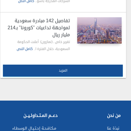
الشركات المدرجة بأسو..
كامل النص
تفاصيل 142 مبادرة سعودية
لمواجهة تداعيات "كورونا" بـ214
مليار ريال
تقرير خاص ـ (نمازون): أعلنت الحكومة
السعودية، خلال الفترة ا..
كامل النص
المزيد
من نحن
دعــم المـتـداولـيــن
نبذة عنا
مـكـافـحـة إحـتـيـال الـوسطـاء