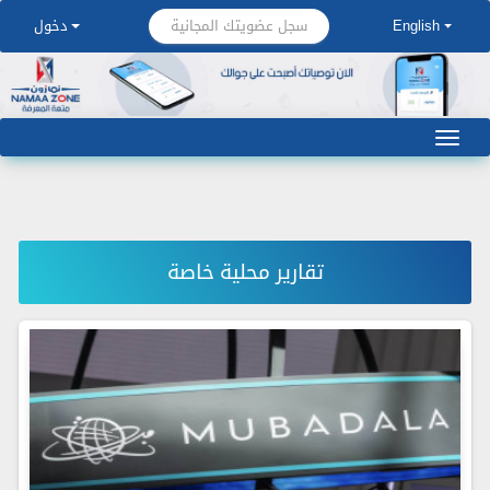
سجل عضويتك المجانية
English
دخول
تقارير محلية خاصة