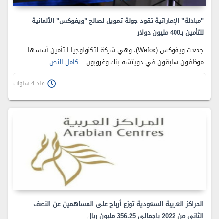
"مبادلة" الإماراتية تقود جولة تمويل لصالح "ويفوكس" الألمانية
للتأمين بـ400 مليون دولار
جمعت ويفوكس (Wefox)، وهي شركة لتكنولوجيا التأمين أسسها
موظفون سابقون في دويتشه بنك وغروبون...
كامل النص
منذ 4 سنوات
المراكز العربية السعودية توزع أرباح على المساهمين عن النصف
الثاني من 2022 باجمالي 356.25 مليون ريال