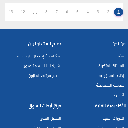
...
1
›
13
12
8
7
6
5
4
3
2
من نحن
دعــم المـتـداولـيــن
نبذة عنا
مـكـافـحـة إحـتـيـال الـوسطـاء
الاسئلة المتكررة
شــركــائــنــا المـعــتــمدون
إخلاء المسؤولية
دعــم مجتمـع نمـازون
سياسة الخصوصية
اتصل بنا
الأكاديمية الفنية
مركز أبحاث السوق
الدورات الفنية
التحليل الفني