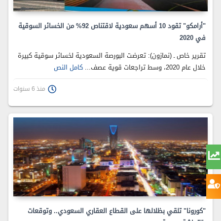
"أرامكو" تقود 10 أسهم سعودية لاقتناص 92% من الخسائر السوقية
في 2020
تقرير خاص ـ (نمازون): تعرضت البورصة السعودية لخسائر سوقية كبيرة
خلال عام 2020، وسط تراجعات قوية عصف...
كامل النص
منذ 6 سنوات
"كورونا" تلقي بظلالها على القطاع العقاري السعودي.. وتوقعات