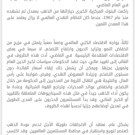
في العام الماضي،
راكمت البنوك المركزية الكبرى حيازاتها من الذهب بمعدل لم نشهده
منذ عام 1967، عندما كان النظام النقدي العالمي لا يزال يعتمد على
هذا المعدن الثمين.
ثالثاً، يواجه الاقتصاد الكلي العالمي وضعاً صعباً يتمثل في مزيج من
انخفاض النمو وتزايد الديون وارتفاع التضخم، لا سيما في بعض
الاقتصادات المتقدمة الرئيسية. في الماضي، أدت هذه الظروف في
الغالب إلى تقييد مالي، حيث تنفذ الحكومات سياسات لكبح الدين العام
وتمويل عجزها. ويمكن أن يشمل ذلك إبقاء أسعار الفائدة دون
مستوى التضخم، وزيادة المعروض النقدي، وفرض ضوابط على رأس
المال. والنتيجة هي انتقال الثروة من المدخرين إلى الحكومة من خلال
التضخم، وانخفاض عوائد المدخرات، وتراجع القوة الشرائية. وعادة ما
يكون أداء الذهب جيداً في مثل هذه السيناريوهات المتعلقة بالتقييد
أو الكبح المالي، وقد بدأ المستثمرون الحذرون على المدى الطويل
في تعديل أوضاعهم جزئيا تحسباً لهذه الظروف.
بشكل عام، نعتقد أن الاتجاهات طويلة الأجل تدعم عودة الذهب
كعنصر تنويع واستقرار في محافظ المستثمرين العالميين. وقد اكتسب