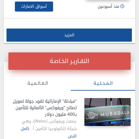
منذ أسبوعين
أسواق الامارات
المزيد
التقـاريـر الخـاصـة
الـمـحـلـيـة
الـعـالـمـيـة
"مبادلة" الإماراتية تقود جولة تمويل
لصالح "ويفوكس" الألمانية للتأمين
بـ400 مليون دولار
جمعت ويفوكس (Wefox)، وهي
شركة لتكنولوجيا التأمين أ..
كامل
النص