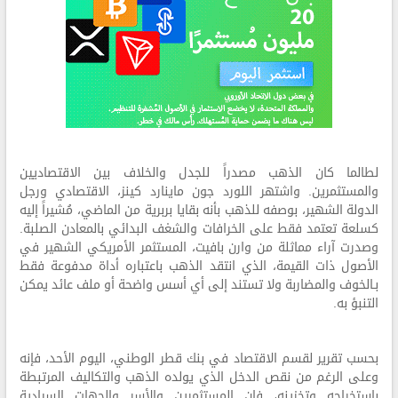
لطالما كان الذهب مصدراً للجدل والخلاف بين الاقتصاديين
والمستثمرين. واشتهر اللورد جون ماينارد كينز، الاقتصادي ورجل
الدولة الشهير، بوصفه للذهب بأنه بقايا بربرية من الماضي، مُشيراً إليه
كسلعة تعتمد فقط على الخرافات والشغف البدائي بالمعادن الصلبة.
وصدرت آراء مماثلة من وارن بافيت، المستثمر الأمريكي الشهير في
الأصول ذات القيمة، الذي انتقد الذهب باعتباره أداة مدفوعة فقط
بـالخوف والمضاربة ولا تستند إلى أي أسس واضحة أو ملف عائد يمكن
التنبؤ به.
بحسب تقرير لقسم الاقتصاد في بنك قطر الوطني، اليوم الأحد، فإنه
وعلى الرغم من نقص الدخل الذي يولده الذهب والتكاليف المرتبطة
باستخراجه وتخزينه، فإن المستثمرين والأسر والجهات السيادية