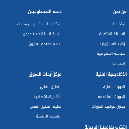
من نحن
دعــم المـتـداولـيــن
نبذة عنا
مـكـافـحـة إحـتـيـال الـوسطـاء
الاسئلة المتكررة
شــركــائــنــا المـعــتــمدون
إخلاء المسؤولية
دعــم مجتمـع نمـازون
سياسة الخصوصية
اتصل بنا
الأكاديمية الفنية
مركز أبحاث السوق
الدورات الفنية
التحليل الفني
الدورات المتقدمة
الأخبار الاقتصادية
جدول مواعيد الدورات
تعليم التحليل الفني
العملات الرقمية
اشترك بقائمتنا البريدية