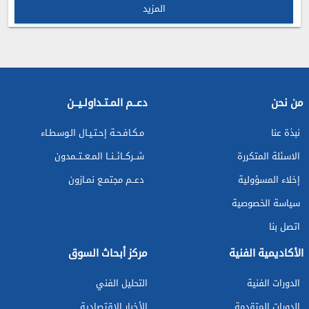
المزيد
من نحن
دعــم المـتـداولـيــن
نبذة عنا
مـكـافـحـة إحـتـيـال الـوسطـاء
الاسئلة المتكررة
شــركــائــنــا المـعــتــمدون
إخلاء المسؤولية
دعــم مجتمـع نمـازون
سياسة الخصوصية
اتصل بنا
الأكاديمية الفنية
مركز أبحاث السوق
الدورات الفنية
التحليل الفني
الدورات المتقدمة
الأخبار الاقتصادية