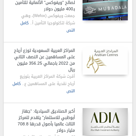
لصالح "ويفوكس" الألمانية للتأمين
بـ400 مليون دولار
جمعت ويفوكس (Wefox)، وهي
شركة لتكنولوجيا التأمين أ..
كامل
النص
المراكز العربية السعودية توزع أرباح
على المساهمين عن النصف الثاني
من 2022 باجمالي 356.25 مليون
ريال
أقرت شركة المراكز العربية بتوزيع
أرباح نقدية على المساهمين ع..
كامل
النص
أكبر الصناديق السيادية: "جهاز
أبوظبي للاستثمار" يتقدم للمركز
الثالث عالميا بأصول قدرها 708.8
مليار دولار