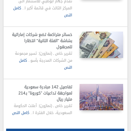
تقدم جهاز أبوظبي للاستثمار الى
المركز الثالث في قائمة أكبر ا..
كامل
النص
خسائر متراكمة تضع شركات إماراتية
بشاشة "الفئة الثانية" انتظارا
للمجهول
تقرير خاص ـ (نمازون): تسير مجموعة
من الشركات المدرجة بأسو..
كامل
النص
تفاصيل 142 مبادرة سعودية
لمواجهة تداعيات "كورونا" بـ214
مليار ريال
تقرير خاص ـ (نمازون): أعلنت الحكومة
السعودية، خلال الفترة ا..
كامل النص