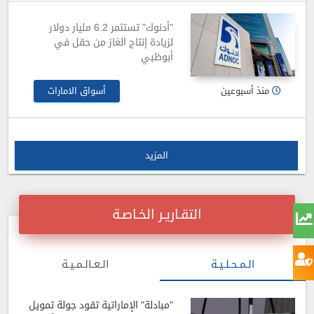
"أدنوك" تستثمر 6.2 مليار دولار
لزيادة إنتاج الغاز من حقل في
أبوظبي
منذ أسبوعين
أسواق الامارات
المزيد
التقـاريـر الخـاصـة
الـمـحـلـيـة
الـعـالـمـيـة
"مبادلة" الإماراتية تقود جولة تمويل